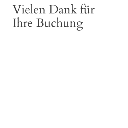
Vielen Dank für
Ihre Buchung
Vielen Dank, dass Sie eine unserer
Veranstaltungen gebucht haben.
Die Buchung wird von unserem System
zeitnah per Email erfolgen.
Dies kann leider
ein paar Stunden dauern, bis die Systeme
die Bezahlung prozessiert haben.
Sobald die Bestellung durch uns bestätigt
wurde, werden wir die Tickets per Post an
Sie versenden.
Wir freuen uns darauf Sie bei uns