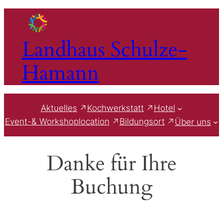
Zum
Inhalt
springen
Landhaus Schulze-
Hamann
Aktuelles
Kochwerkstatt
Hotel
Event-& Workshoplocation
Bildungsort
Über uns
Danke für Ihre
Buchung