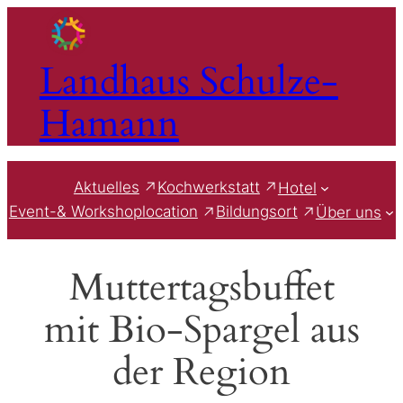
Zum
Inhalt
springen
Landhaus Schulze-
Hamann
Aktuelles
Kochwerkstatt
Hotel
Event-& Workshoplocation
Bildungsort
Über uns
Muttertagsbuffet
mit Bio-Spargel aus
der Region