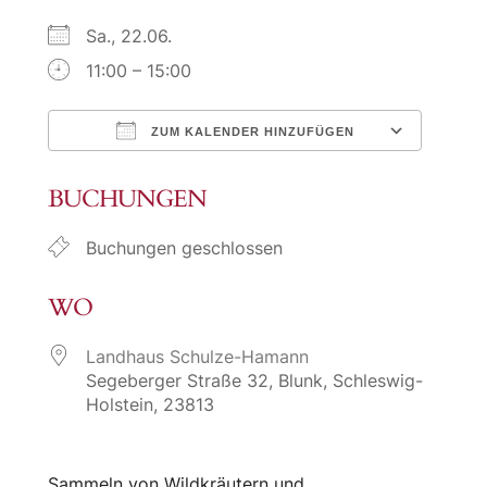
Sa., 22.06.
11:00 – 15:00
ZUM KALENDER HINZUFÜGEN
ICS herunterladen
Goog
BUCHUNGEN
Buchungen geschlossen
WO
Landhaus Schulze-Hamann
Segeberger Straße 32, Blunk, Schleswig-
Holstein, 23813
Sammeln von Wildkräutern und