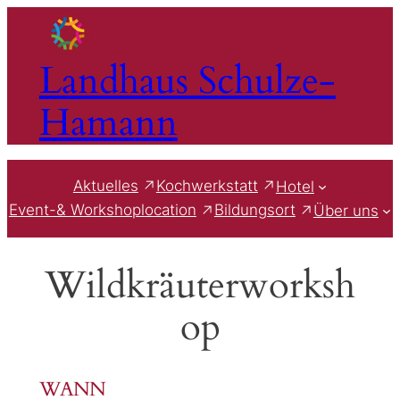
Zum
Inhalt
springen
Landhaus Schulze-
Hamann
Aktuelles
Kochwerkstatt
Hotel
Event-& Workshoplocation
Bildungsort
Über uns
Wildkräuterworksh
op
WANN